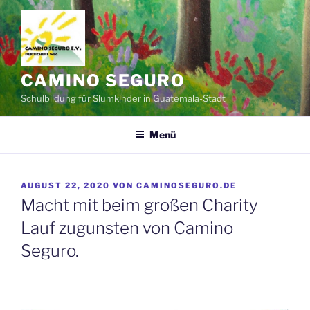
Zum
Inhalt
springen
CAMINO SEGURO
Schulbildung für Slumkinder in Guatemala-Stadt
Menü
VERÖFFENTLICHT
AUGUST 22, 2020
VON
CAMINOSEGURO.DE
AM
Macht mit beim großen Charity
Lauf zugunsten von Camino
Seguro.