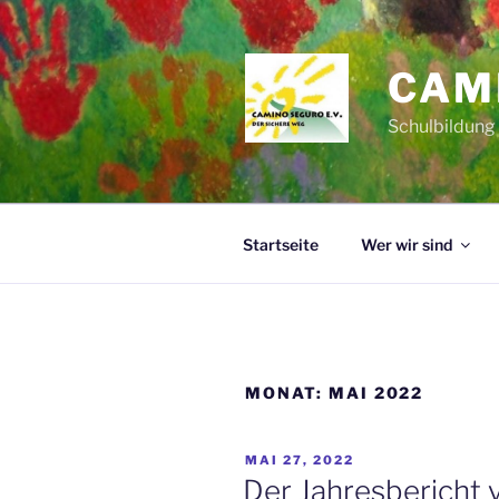
Zum
Inhalt
springen
CAM
Schulbildung
Startseite
Wer wir sind
MONAT:
MAI 2022
VERÖFFENTLICHT
MAI 27, 2022
AM
Der Jahresbericht 