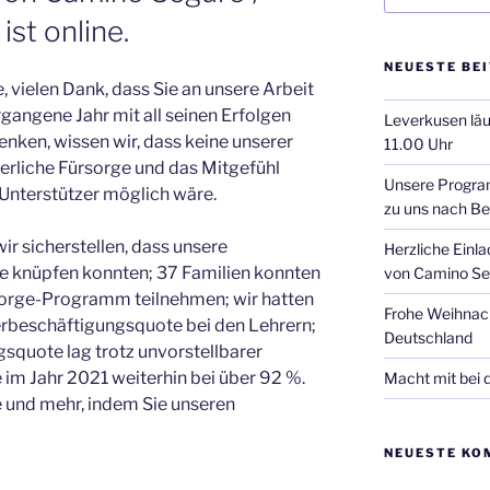
st online.
NEUESTE BE
 vielen Dank, dass Sie an unsere Arbeit
gangene Jahr mit all seinen Erfolgen
Leverkusen läu
ken, wissen wir, dass keine unserer
11.00 Uhr
rliche Fürsorge und das Mitgefühl
Unsere Progra
 Unterstützer möglich wäre.
zu uns nach Ber
r sicherstellen, dass unsere
Herzliche Einl
e knüpfen konnten; 37 Familien konnten
von Camino Seg
rsorge-Programm teilnehmen; wir hatten
Frohe Weihnac
erbeschäftigungsquote bei den Lehrern;
Deutschland
squote lag trotz unvorstellbarer
im Jahr 2021 weiterhin bei über 92 %.
Macht mit bei
ge und mehr, indem Sie unseren
NEUESTE KO