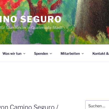
INO SEGURO
 für Slumkinder in Guatemala-Stadt
Was wir tun
Spenden
Mitarbeiten
Kontakt &
Suchen
von Camino Seguro /
nach: