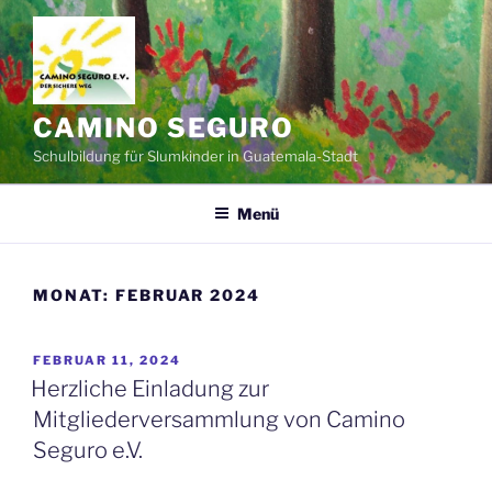
Zum
Inhalt
springen
CAMINO SEGURO
Schulbildung für Slumkinder in Guatemala-Stadt
Menü
MONAT:
FEBRUAR 2024
VERÖFFENTLICHT
FEBRUAR 11, 2024
AM
Herzliche Einladung zur
Mitgliederversammlung von Camino
Seguro e.V.